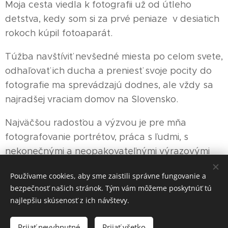
Moja cesta viedla k fotografii už od útleho
detstva, kedy som si za prvé peniaze v desiatich
rokoch kúpil fotoaparát.
Túžba navštíviť nevšedné miesta po celom svete,
odhaľovať ich ducha a preniesť svoje pocity do
fotografie ma sprevádzajú dodnes, ale vždy sa
najradšej vraciam domov na Slovensko.
Najväčšou radosťou a výzvou je pre mňa
fotografovanie portrétov, práca s ľudmi, s
nekonečnými a neopakovateľnými výrazovými
možnosťami vonku aj v ateliéri.
Používame cookies, aby sme zaistili správne fungovanie a
bezpečnosť našich stránok. Tým vám môžeme poskytnúť tú
najlepšiu skúsenosť z ich návštevy.
© 2022 Rastislav Stur s.r.o., Športová 120/5, 900 24 Veľký Biel
Prijať nevyhnutné
Prijať všetko